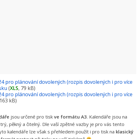
4 pro plánování dovolených (rozpis dovolených i pro více
isku
(
XLS
, 79 kB)
4 pro plánování dovolených (rozpis dovolených i pro více
 163 kB)
dáře
jsou určené pro tisk
ve formátu A3
. Kalendáře jsou na
rý, pěkný a čitelný. Dle vaší zpětné vazby je pro vás tento
Tyto kalendáře lze však s přehledem použít i pro tisk na
klasický