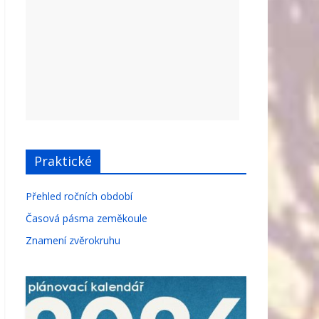
Praktické
Přehled ročních období
Časová pásma zeměkoule
Znamení zvěrokruhu