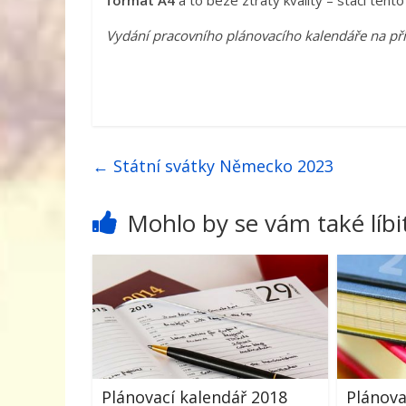
formát A4
a to beze ztráty kvality – stačí tento
Vydání pracovního plánovacího kalendáře na pří
←
Státní svátky Německo 2023
Mohlo by se vám také líbi
Plánovací kalendář 2018
Plánova