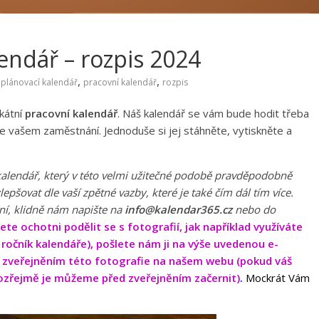
endář – rozpis 2024
,
,
,
plánovací kalendář
pracovní kalendář
rozpis
kátní
pracovní kalendář
. Náš kalendář se vám bude hodit třeba
 ve vašem zaměstnání. Jednoduše si jej stáhněte, vytiskněte a
alendář, který v této velmi užitečné podobě pravděpodobně
pšovat dle vaší zpětné vazby, které je také čím dál tím více.
í, klidně nám napište na
info@kalendar365.cz
nebo do
e ochotni podělit se s fotografií, jak například využíváte
í ročník kalendáře), pošlete nám ji na výše uvedenou e-
se zveřejněním této fotografie na našem webu (pokud váš
zřejmě je můžeme před zveřejněním začernit)
.
Mockrát Vám