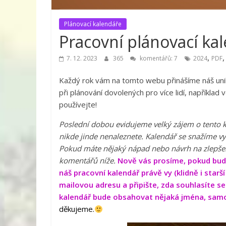
Plánovací kalendáře
Pracovní plánovací kal
,
7. 12. 2023
365
komentářů: 7
2024
PDF
Každý rok vám na tomto webu přinášíme náš uni
při plánování dovolených pro více lidí, například
používejte!
Poslední dobou evidujeme velký zájem o tento k
nikde jinde nenaleznete. Kalendář se snažíme vyle
Pokud máte nějaký nápad nebo návrh na zlepšen
komentářů níže.
Nově vás prosíme, pokud budet
náš pracovní kalendář právě vy (klidně i starš
mailovou adresu a připište, zda souhlasíte 
kalendář bude obsahovat nějaká jména, samo
děkujeme.