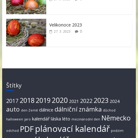
Velikonoce 2023
0
27. 3. 2023
Štítky
2020
2018
2019
2023
2017
2022
2021
2024
auto
dálniční známka
dálnice
den Země
důchod
Německo
kalendář
láska
léto
halloween
jaro
mezinárodní den
plánovací kalendář
PDF
odchod
podzim