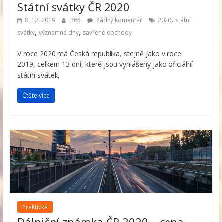
Státní svátky ČR 2020
,
8. 12. 2019
365
žádný komentář
2020
státní
,
,
svátky
významné dny
zavřené obchody
V roce 2020 má Česká republika, stejně jako v roce
2019, celkem 13 dní, které jsou vyhlášeny jako oficiální
státní svátek,
Čtěte více
Praktické
Dálniční známka ČR 2020 – cena,