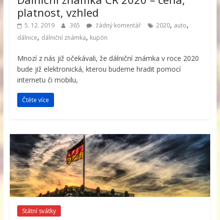
platnost, vzhled
,
,
5. 12. 2019
365
žádný komentář
2020
auto
,
,
dálnice
dálniční známka
kupón
Mnozí z nás již očekávali, že dálniční známka v roce 2020
bude již elektronická, kterou budeme hradit pomocí
internetu či mobilu,
Čtěte více
Státní svátky