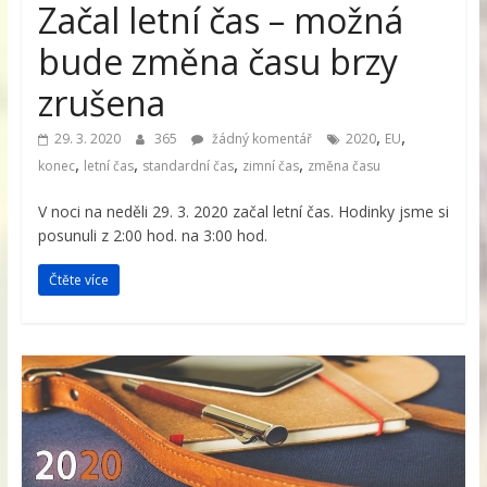
Začal letní čas – možná
bude změna času brzy
zrušena
,
,
29. 3. 2020
365
žádný komentář
2020
EU
,
,
,
,
konec
letní čas
standardní čas
zimní čas
změna času
V noci na neděli 29. 3. 2020 začal letní čas. Hodinky jsme si
posunuli z 2:00 hod. na 3:00 hod.
Čtěte více