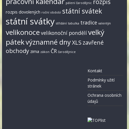
pracovní kalendář
rozpis
pálení čarodějnic
státní svátek
rozpis dovolených
roční období
státní svátky
tradice
střídání
tabulka
valentýn
velikonoce
velký
velikonoční pondělí
pátek
významné dny
XLS
zavřené
obchody
ČR
zima
zákon
čarodějnice
Kontakt
Podmínky užití
stránek
Ochrana osobních
údajů