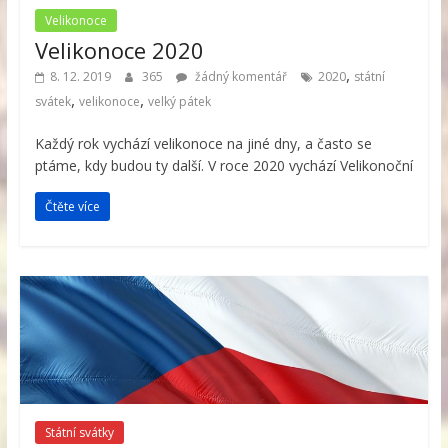
Velikonoce
Velikonoce 2020
,
8. 12. 2019
365
žádný komentář
2020
státní
,
,
svátek
velikonoce
velký pátek
Každý rok vychází velikonoce na jiné dny, a často se
ptáme, kdy budou ty další. V roce 2020 vychází Velikonoční
Čtěte více
Státní svátky