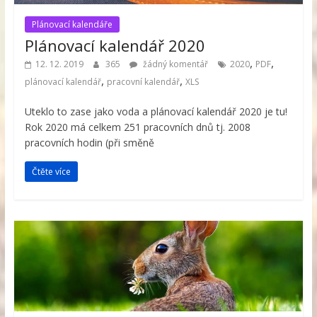
Plánovací kalendáře
Plánovací kalendář 2020
,
,
12. 12. 2019
365
žádný komentář
2020
PDF
,
,
plánovací kalendář
pracovní kalendář
XLS
Uteklo to zase jako voda a plánovací kalendář 2020 je tu!
Rok 2020 má celkem 251 pracovních dnů tj. 2008
pracovních hodin (při směně
Čtěte více