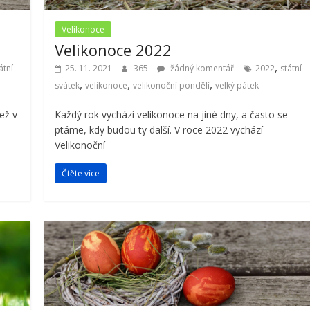
Velikonoce
Velikonoce 2022
,
átní
25. 11. 2021
365
žádný komentář
2022
státní
,
,
,
svátek
velikonoce
velikonoční pondělí
velký pátek
ež v
Každý rok vychází velikonoce na jiné dny, a často se
ptáme, kdy budou ty další. V roce 2022 vychází
Velikonoční
Čtěte více