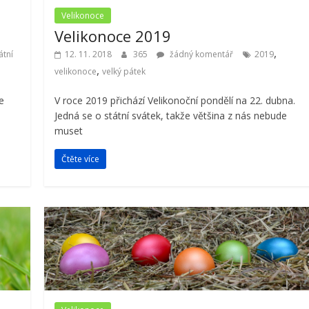
Velikonoce
Velikonoce 2019
,
átní
12. 11. 2018
365
žádný komentář
2019
,
velikonoce
velký pátek
e
V roce 2019 přichází Velikonoční pondělí na 22. dubna.
Jedná se o státní svátek, takže většina z nás nebude
muset
Čtěte více