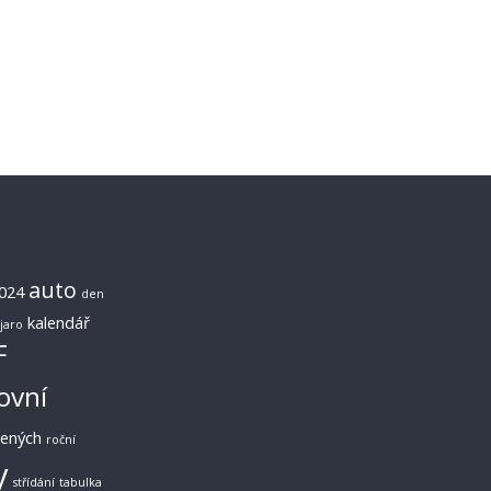
auto
024
den
kalendář
jaro
F
ovní
lených
roční
y
střídání
tabulka