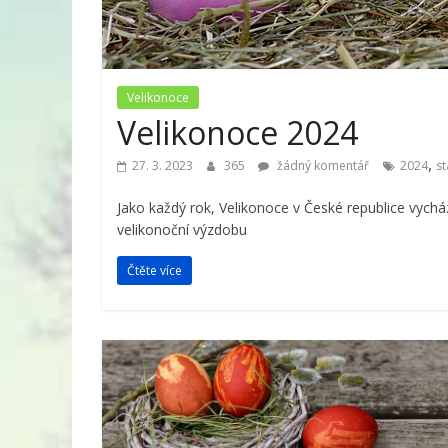
Velikonoce
Velikonoce 2024
,
27. 3. 2023
365
žádný komentář
2024
st
Jako každý rok, Velikonoce v České republice vych
velikonoční výzdobu
Čtěte více