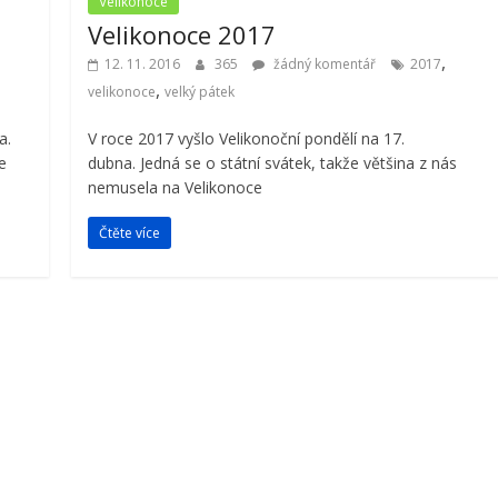
Velikonoce
Velikonoce 2017
,
12. 11. 2016
365
žádný komentář
2017
,
velikonoce
velký pátek
a.
V roce 2017 vyšlo Velikonoční pondělí na 17.
e
dubna. Jedná se o státní svátek, takže většina z nás
nemusela na Velikonoce
Čtěte více