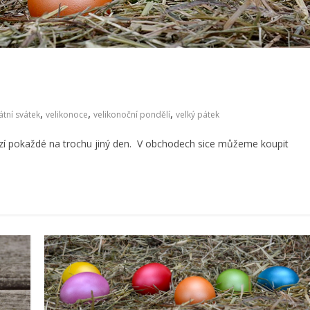
,
,
,
átní svátek
velikonoce
velikonoční pondělí
velký pátek
ází pokaždé na trochu jiný den. V obchodech sice můžeme koupit