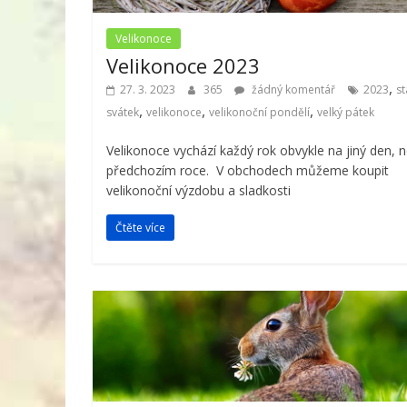
Velikonoce
Velikonoce 2023
,
27. 3. 2023
365
žádný komentář
2023
st
,
,
,
svátek
velikonoce
velikonoční pondělí
velký pátek
Velikonoce vychází každý rok obvykle na jiný den, n
předchozím roce. V obchodech můžeme koupit
velikonoční výzdobu a sladkosti
Čtěte více