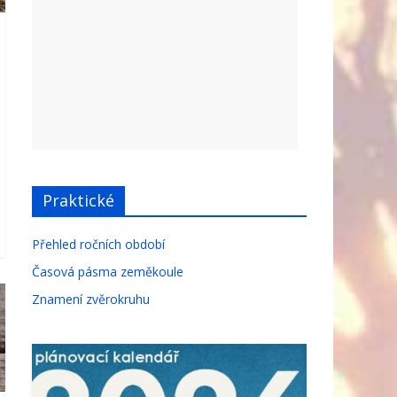
Praktické
Přehled ročních období
Časová pásma zeměkoule
Znamení zvěrokruhu