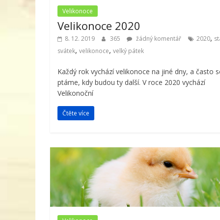
Velikonoce
Velikonoce 2020
,
8. 12. 2019
365
žádný komentář
2020
st
,
,
svátek
velikonoce
velký pátek
Každý rok vychází velikonoce na jiné dny, a často s
ptáme, kdy budou ty další. V roce 2020 vychází
Velikonoční
Čtěte více