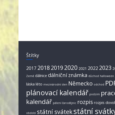
Štítky
2020
2018
2019
2023
2017
2022
2021
2
dálniční známka
dálnice
Země
důchod
halloween
PD
Německo
láska
léto
mezinárodní den
odchod
plánovací kalendář
prac
podzim
kalendář
rozpis
rozpis dovo
pálení čarodějnic
státní svátk
státní svátek
období