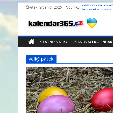
Čtvrtek, Srpen 6, 2026
Novinky:
Státní svátky ČR 2
Pracovní plánovací
Pracovní plánovací
Pracovní plánovací
Státní svátky Něm
STÁTNÍ SVÁTKY
PLÁNOVACÍ KALENDÁŘ
velký pátek