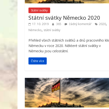
Státní svátky
Státní svátky Německo 2020
,
17. 10. 2019
365
žádný komentář
2020
,
Německo
státní svátky
Přehled všech státních svátků a dnů pracovního kli
Německu v roce 2020. Některé státní svátky v
Německu jsou celostátní.
Čtěte více