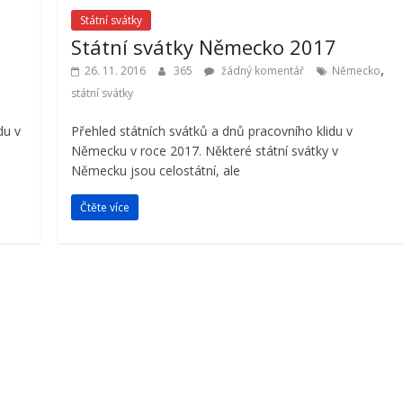
Státní svátky
Státní svátky Německo 2017
,
26. 11. 2016
365
žádný komentář
Německo
státní svátky
du v
Přehled státních svátků a dnů pracovního klidu v
Německu v roce 2017. Některé státní svátky v
Německu jsou celostátní, ale
Čtěte více