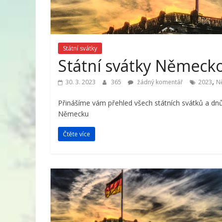
Státní svátky
Státní svátky Německ
,
30. 3. 2023
365
žádný komentář
2023
N
Přinášíme vám přehled všech státních svátků a dnů
Německu
Čtěte více