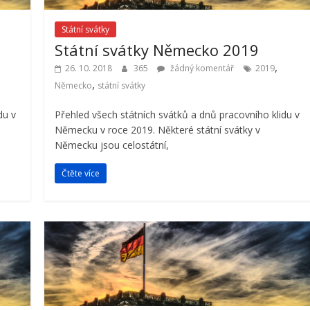
Státní svátky
Státní svátky Německo 2019
,
26. 10. 2018
365
žádný komentář
2019
,
Německo
státní svátky
du v
Přehled všech státních svátků a dnů pracovního klidu v
Německu v roce 2019. Některé státní svátky v
Německu jsou celostátní,
Čtěte více