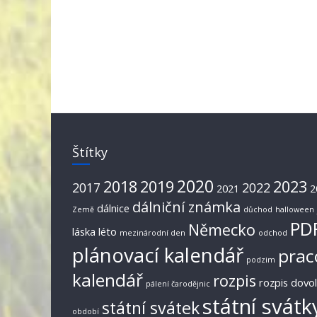
Štítky
2020
2018
2019
2023
2017
2022
2021
2
dálniční známka
dálnice
Země
důchod
halloween
PD
Německo
láska
léto
mezinárodní den
odchod
plánovací kalendář
prac
podzim
kalendář
rozpis
rozpis dovo
pálení čarodějnic
státní svátk
státní svátek
období