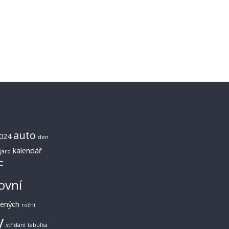
auto
024
den
kalendář
jaro
F
ovní
lených
roční
y
střídání
tabulka