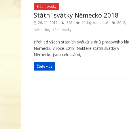
Státní svátky
Státní svátky Německo 2018
,
26. 11. 2017
365
žádný komentář
2018
,
Německo
státní svátky
Přehled všech státních svátků a dnů pracovního kli
Německu v roce 2018. Některé státní svátky v
Německu jsou celostátní,
Čtěte více