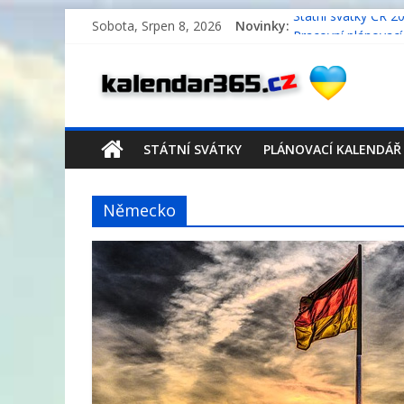
Sobota, Srpen 8, 2026
Novinky:
Státní svátky ČR 2
Pracovní plánovací
Pracovní plánovací
Pracovní plánovací
Státní svátky Něm
STÁTNÍ SVÁTKY
PLÁNOVACÍ KALENDÁŘ
Německo