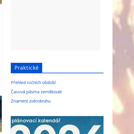
Praktické
Přehled ročních období
Časová pásma zeměkoule
Znamení zvěrokruhu