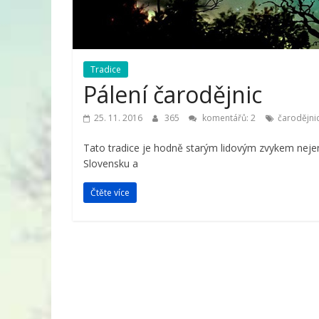
Tradice
Pálení čarodějnic
25. 11. 2016
365
komentářů: 2
čarodějni
Tato tradice je hodně starým lidovým zvykem nejen
Slovensku a
Čtěte více