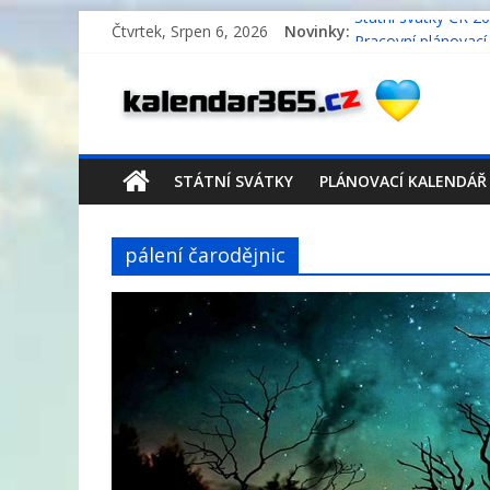
Čtvrtek, Srpen 6, 2026
Novinky:
Státní svátky ČR 2
Pracovní plánovací
Pracovní plánovací
Pracovní plánovací
Státní svátky Něm
STÁTNÍ SVÁTKY
PLÁNOVACÍ KALENDÁŘ
pálení čarodějnic