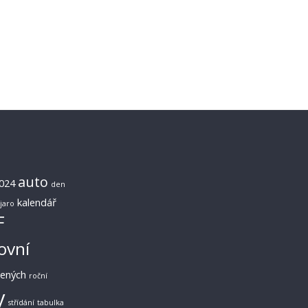
auto
024
den
kalendář
jaro
F
ovní
lených
roční
y
střídání
tabulka