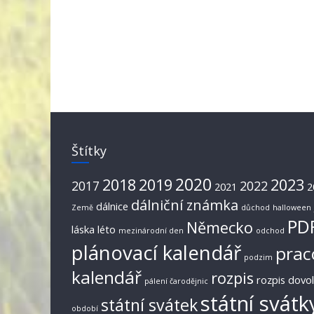
Štítky
2020
2018
2019
2023
2017
2022
2021
2
dálniční známka
dálnice
Země
důchod
halloween
PD
Německo
láska
léto
mezinárodní den
odchod
plánovací kalendář
prac
podzim
kalendář
rozpis
rozpis dovo
pálení čarodějnic
státní svátk
státní svátek
období