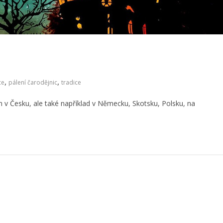
,
,
ce
pálení čarodějnic
tradice
 v Česku, ale také například v Německu, Skotsku, Polsku, na