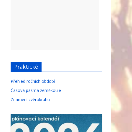
Praktické
Přehled ročních období
Časová pásma zeměkoule
Znamení zvěrokruhu