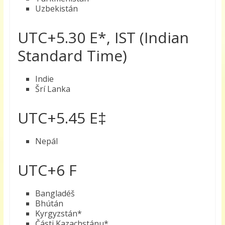
Uzbekistán
UTC+5.30 E*, IST (Indian
Standard Time)
Indie
Šrí Lanka
UTC+5.45 E‡
Nepál
UTC+6 F
Bangladéš
Bhútán
Kyrgyzstán*
Části Kazachstánu*