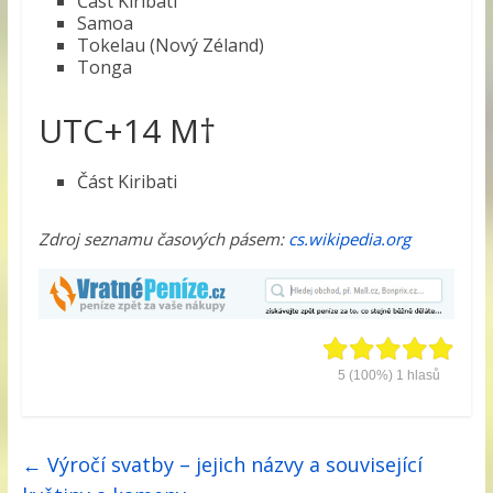
Část Kiribati
Samoa
Tokelau (Nový Zéland)
Tonga
UTC+14 M†
Část Kiribati
Zdroj seznamu časových pásem:
cs.wikipedia.org
5
(100%)
1
hlasů
←
Výročí svatby – jejich názvy a související