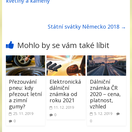
květiny a kameny
Státní svátky Německo 2018
→
Mohlo by se vám také líbit
Přezouvání
Elektronická
Dálniční
pneu: kdy
dálniční
známka ČR
přezout letní
známka od
2020 – cena,
a zimní
roku 2021
platnost,
gumy?
vzhled
11. 12. 2019
25. 11. 2019
5. 12. 2019
0
0
0