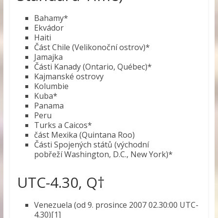
Bahamy*
Ekvádor
Haiti
Část Chile (Velikonoční ostrov)*
Jamajka
Části Kanady (Ontario, Québec)*
Kajmanské ostrovy
Kolumbie
Kuba*
Panama
Peru
Turks a Caicos*
část Mexika (Quintana Roo)
Části Spojených států (východní
pobřeží Washington, D.C., New York)*
UTC-4.30, Q†
Venezuela (od 9. prosince 2007 02.30:00 UTC-
4.30)[1]