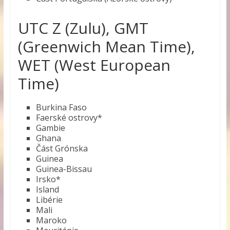
UTC Z (Zulu), GMT
(Greenwich Mean Time),
WET (West European
Time)
Burkina Faso
Faerské ostrovy*
Gambie
Ghana
Část Grónska
Guinea
Guinea-Bissau
Irsko*
Island
Libérie
Mali
Maroko