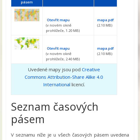
pásem
Otevřít mapu
mapa.pdf
(v novém okně
(2.10 MB)
prohlížeče, 1.20 MB)
Otevřít mapu
mapa.pdf
(v novém okně
(2.10 MB)
prohlížeče, 2.40 MB)
Uvedené mapy jsou pod
Creative
Commons
Attribution-Share Alike 4.0
International
licencí.
Seznam časových
pásem
V seznamu níže je u všech časových pásem uvedena