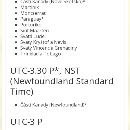
Části Kanady (Nové Skotsko)*
Martinik
Montserrat
Paraguay*
Portoriko
Sint Maarten
Svatá Lucie
Svatý Kryštof a Nevis
Svatý Vincenc a Grenadiny
Trinidad a Tobago
UTC-3.30 P*, NST
(Newfoundland Standard
Time)
Části Kanady (Newfoundland)*
UTC-3 P