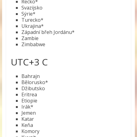
Řecko*
Svazijsko
Sýrie*
Turecko*
Ukrajina*
Západní břeh Jordánu*
Zambie
Zimbabwe
UTC+3 C
Bahrajn
Bělorusko*
Džibutsko
Eritrea
Etiopie
Irák*
Jemen
Katar
Keňa
Komory