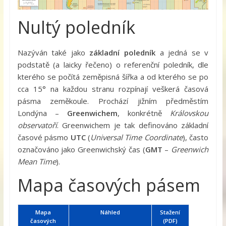
Nultý poledník
Nazýván také jako
základní poledník
a jedná se v
podstatě (a laicky řečeno) o referenční poledník, dle
kterého se počítá zeměpisná šířka a od kterého se po
cca 15° na každou stranu rozpínají veškerá časová
pásma zeměkoule. Prochází jižním předměstím
Londýna –
Greenwichem
, konkrétně
Královskou
observatoří
. Greenwichem je tak definováno základní
časové pásmo
UTC
(
Universal Time Coordinate
), často
označováno jako Greenwichský čas (
GMT
–
Greenwich
Mean Time
).
Mapa časových pásem
Mapa
Náhled
Stažení
časových
(PDF)