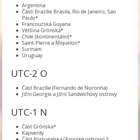
Argentina
Části Brazílie Brasila, Rio de Janeiro, Sao
Paulo*
Francouzská Guyana
Většina Grónska*
Chile (kontinentální)*
Saint-Pierre a Miquelon*
Surinam
Uruguay
UTC-2 O
Část Brazílie (Fernando de Noronha)
Jižní Georgie a Jižní Sandwichovy ostrovy
UTC-1 N
Část Grónska*
Kapverdy
Část Portugalska (Azorské ostrovy) *