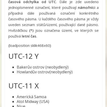
časová odchylka od UTC
. Dále je zde uvedeno
jednopísmenné označení, které používají
námořníci
a
případná dále používaná označení konkrétního
časového pásma. U každého časového pásma je vždy
uveden seznam států/území, používající dané pásmo.
Hvězdičkou
(*)
jsou označena území, ve kterých se
používá
letní čas
.
{loadposition sklik468x60}
UTC-12 Y
Bakerův ostrov (neobydlený)
Howlandův ostrov(neobydlený)
UTC-11 X
Americká Samoa
Atol Midway (USA)
Niue