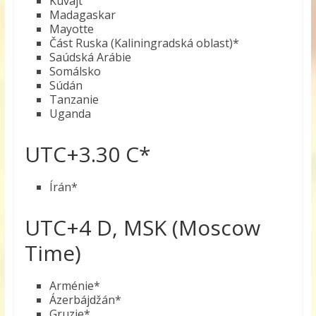
Kuvajt
Madagaskar
Mayotte
Část Ruska (Kaliningradská oblast)*
Saúdská Arábie
Somálsko
Súdán
Tanzanie
Uganda
UTC+3.30 C*
Írán*
UTC+4 D, MSK (Moscow
Time)
Arménie*
Ázerbájdžán*
Gruzie*