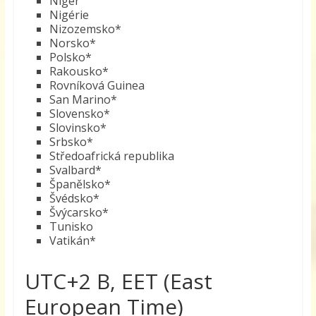
Niger
Nigérie
Nizozemsko*
Norsko*
Polsko*
Rakousko*
Rovníková Guinea
San Marino*
Slovensko*
Slovinsko*
Srbsko*
Středoafrická republika
Svalbard*
Španělsko*
Švédsko*
Švýcarsko*
Tunisko
Vatikán*
UTC+2 B, EET (East
European Time)