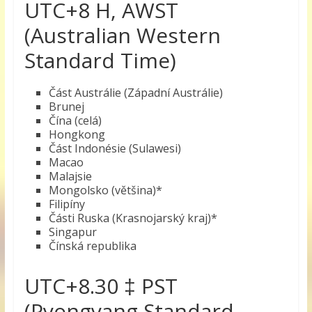
UTC+8 H, AWST
(Australian Western
Standard Time)
Část Austrálie (Západní Austrálie)
Brunej
Čína (celá)
Hongkong
Část Indonésie (Sulawesi)
Macao
Malajsie
Mongolsko (většina)*
Filipíny
Části Ruska (Krasnojarský kraj)*
Singapur
Čínská republika
UTC+8.30 ‡ PST
(Pyongyang Standard