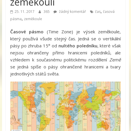
zeměkouli
,
25. 11. 2017
365
žádný komentář
čas
časová
,
pásma
zeměkoule
Časové pásmo
(Time Zone) je výsek zeměkoule,
který používá všude stejný čas. Jedná se o vertikální
pásy po zhruba 15° od
nultého poledníku
, které však
nejsou ohraničeny přímo hranicemi poledníků, ale
vzhledem k současnému politickému rozdělení
Země
se jedná spíše o pásy ohraničené hranicemi a tvary
jednotlivých států světa.