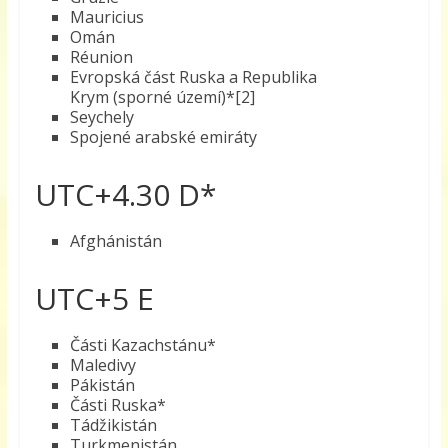
Mauricius
Omán
Réunion
Evropská část Ruska a Republika
Krym (sporné území)*[2]
Seychely
Spojené arabské emiráty
UTC+4.30 D*
Afghánistán
UTC+5 E
Části Kazachstánu*
Maledivy
Pákistán
Části Ruska*
Tádžikistán
Turkmenistán