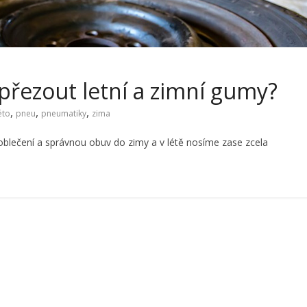
přezout letní a zimní gumy?
,
,
,
éto
pneu
pneumatiky
zima
blečení a správnou obuv do zimy a v létě nosíme zase zcela